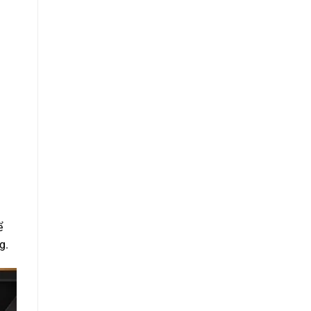
Thắng
Cho
Người
Mới
ể
g.