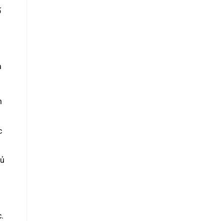
ố
a
n
c
hủ
.