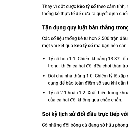
Thay vì đặt cược
kèo tỷ số
theo cảm tính,
thống kê thực tế để đưa ra quyết định cuố
Tận dụng quy luật bàn thắng tron
Các số liệu thống kê từ hơn 2.500 trận đấ
một vài kết quả
kèo tỷ số
mà bạn nên cân 
Tỷ số hòa 1-1: Chiếm khoảng 13.8% tổng
trọng, khiến cả hai đội đều chơi thận tr
Đội chủ nhà thắng 1-0: Chiếm tỷ lệ xấp 
dụng để bảo toàn điểm số sau khi dẫn 
Tỷ số 2-1 hoặc 1-2: Xuất hiện trong kh
của cả hai đội không quá chắc chắn.
Soi kỹ lịch sử đối đầu trực tiếp vớ
Có những đội bóng dù đang sở hữu phong độ