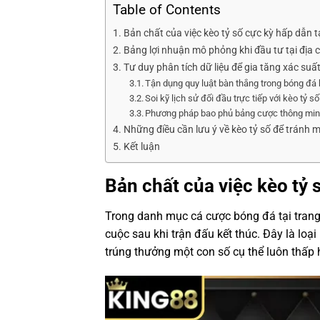
Table of Contents
Bản chất của việc kèo tỷ số cực kỳ hấp dẫn t
Bảng lợi nhuận mô phỏng khi đầu tư tại địa 
Tư duy phân tích dữ liệu để gia tăng xác suấ
Tận dụng quy luật bàn thắng trong bóng đá 
Soi kỹ lịch sử đối đầu trực tiếp với kèo tỷ số
Phương pháp bao phủ bảng cược thông mi
Những điều cần lưu ý về kèo tỷ số để tránh 
Kết luận
Bản chất của việc kèo tỷ 
Trong danh mục cá cược bóng đá tại tran
cuộc sau khi trận đấu kết thúc. Đây là loạ
trúng thưởng một con số cụ thể luôn thấp 