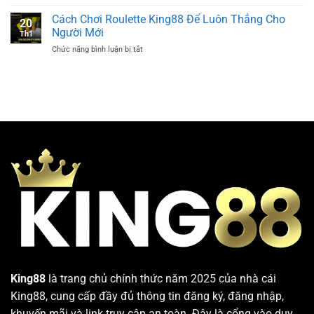
Bắn
Cao
Nhà
Cá
Cách Chơi Roulette King88 Để Luôn Thắng Cho
Đối
King88
20
Tiểu
Đầu
Người Mới
Th1
Tiên
Tại
Chức năng bình luận bị tắt
ở
–
Đấu
Cách
Khám
Trường
Chơi
Phá
King88
Roulette
Đại
King88
Dương
Để
Tại
Luôn
King88
Thắng
Cho
Người
Mới
King88
là trang chủ chính thức năm 2025 của nhà cái
King88, cung cấp đầy đủ thông tin đăng ký, đăng nhập,
khuyến mãi và link truy cập an toàn. Đây là cổng vào duy