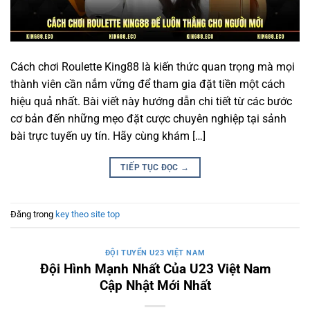
Cách chơi Roulette King88 là kiến thức quan trọng mà mọi
thành viên cần nắm vững để tham gia đặt tiền một cách
hiệu quả nhất. Bài viết này hướng dẫn chi tiết từ các bước
cơ bản đến những mẹo đặt cược chuyên nghiệp tại sảnh
bài trực tuyến uy tín. Hãy cùng khám […]
TIẾP TỤC ĐỌC
→
Đăng trong
key theo site top
ĐỘI TUYỂN U23 VIỆT NAM
Đội Hình Mạnh Nhất Của U23 Việt Nam
Cập Nhật Mới Nhất