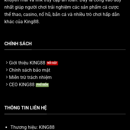
nhất giúp người chơi trải nghiệm các sản phẩm cá cược
thể thao, casino, nổ hũ, bắn cá và nhiều trò chơi hấp dẫn
khác của King88.
CHÍNH SÁCH
Giới thiệu KING88
Chính sách bảo mật
Miễn trừ trách nhiệm
CEO KING88
THÔNG TIN LIÊN HỆ
Thương hiệu: KING88