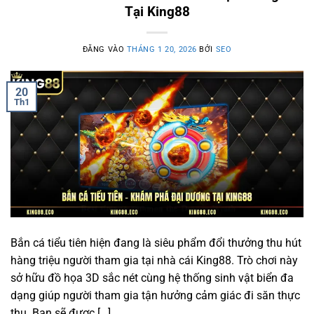
Tại King88
ĐĂNG VÀO
THÁNG 1 20, 2026
BỞI
SEO
20
Th1
Bắn cá tiểu tiên hiện đang là siêu phẩm đổi thưởng thu hút
hàng triệu người tham gia tại nhà cái King88. Trò chơi này
sở hữu đồ họa 3D sắc nét cùng hệ thống sinh vật biển đa
dạng giúp người tham gia tận hưởng cảm giác đi săn thực
thụ. Bạn sẽ được […]