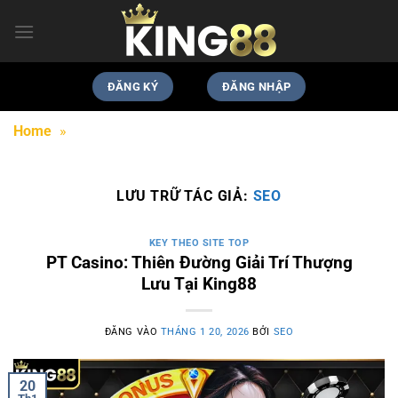
Bỏ
qua
nội
dung
ĐĂNG KÝ
ĐĂNG NHẬP
Home
»
Archives for seo
LƯU TRỮ TÁC GIẢ:
SEO
KEY THEO SITE TOP
PT Casino: Thiên Đường Giải Trí Thượng
Lưu Tại King88
ĐĂNG VÀO
THÁNG 1 20, 2026
BỞI
SEO
20