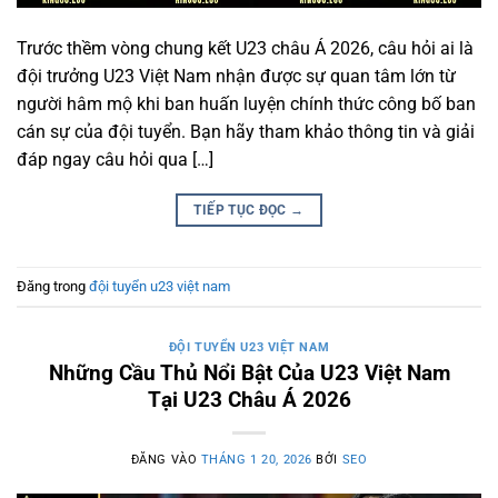
Trước thềm vòng chung kết U23 châu Á 2026, câu hỏi ai là
đội trưởng U23 Việt Nam nhận được sự quan tâm lớn từ
người hâm mộ khi ban huấn luyện chính thức công bố ban
cán sự của đội tuyển. Bạn hãy tham khảo thông tin và giải
đáp ngay câu hỏi qua […]
TIẾP TỤC ĐỌC
→
Đăng trong
đội tuyển u23 việt nam
ĐỘI TUYỂN U23 VIỆT NAM
Những Cầu Thủ Nổi Bật Của U23 Việt Nam
Tại U23 Châu Á 2026
ĐĂNG VÀO
THÁNG 1 20, 2026
BỞI
SEO