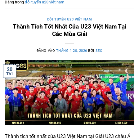
Đăng trong
đội tuyển u23 việt nam
ĐỘI TUYỂN U23 VIỆT NAM
Thành Tích Tốt Nhất Của U23 Việt Nam Tại
Các Mùa Giải
ĐĂNG VÀO
THÁNG 1 20, 2026
BỞI
SEO
20
Th1
Thành tích tốt nhất của U23 Việt Nam tại Giải U23 châu Á